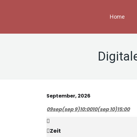
Home
Digita
September, 2026
09
sep
(sep 9)
10:00
10
(sep 10)
15:00
Zeit