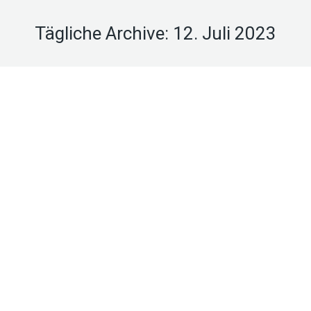
Tägliche Archive:
12. Juli 2023
Kühle in die Städte bringen
Infrastruktur/Stadtplanung
Von
adminNS
12. Juli 2023
Kühle in die Städte bringen Der