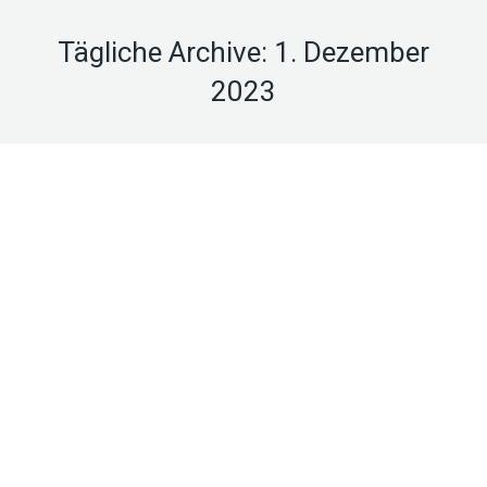
Tägliche Archive:
1. Dezember
2023
Wildtiere in Innenstädten –
Miteinander oder Gegeneinander?
Infrastruktur/Stadtplanung
Von
adminNS