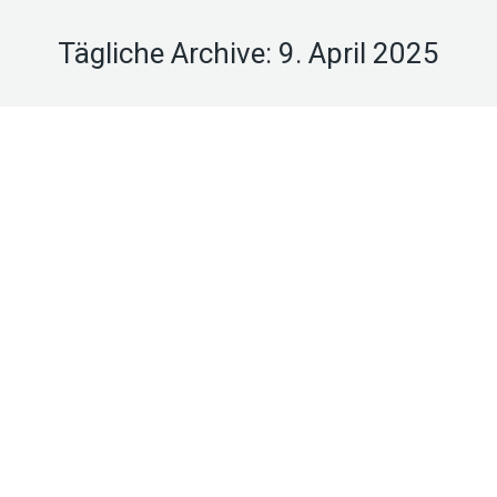
Tägliche Archive:
9. April 2025
Arbeitspflicht, Sprachkurse,
Flüchtlingshilfe: Migration
erfolgreich meistern
Gesellschaft
Von
adminNS
9. April 2025