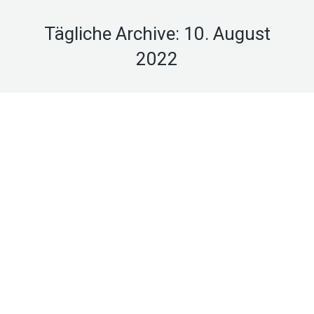
Tägliche Archive:
10. August
2022
Kommunen 2.0 – smart und
nachhaltig
Gesellschaft
,
Infrastruktur/Stadtplanung