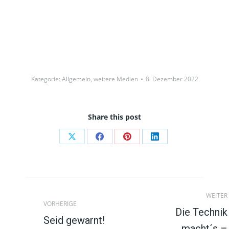
Kategorie:
Allgemein
,
weitere Medien
8. Dezember 2022
Share this post
Auf
Auf
Auf
Auf
X
Facebook
Pinterest
LinkedIn
teilen
teilen
teilen
teilen
Beitragsnavigation
WEITER
VORHERIGE
Die Technik
Seid gewarnt!
macht´s –