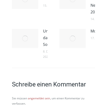
NeueStad
15. Dezember 2021
2021
14. Dezemb
Unabhängig
Mobilitä
dank Open
17. Novemb
Source
8. Dezember
2021
Schreibe einen Kommentar
Sie müssen
angemeldet sein
, um einen Kommentar zu
verfassen.