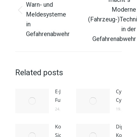
Warn- und
Moderne
Meldesysteme
Vorheriger
Nächster
(Fahrzeug-)Techn
Beitrag:
Beitrag:
in
in der
Gefahrenabwehr
Gefahrenabwehr
Related posts
E-Journal
Cyberkri
Future4Public
Cyberdip
24. Januar 2022
19. Januar 
Kommunale IT-
Digital-
Sicherheitsstrategien
Kongres