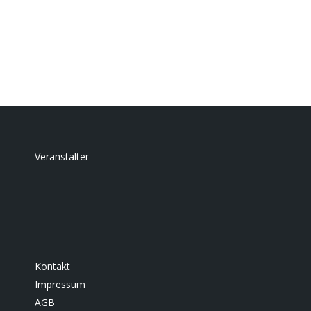
einen bedarfsorientierten kommunalen
Finanzausgleich (KFA)…
Veranstalter
Kontakt
Impressum
AGB