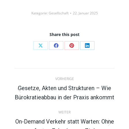
Kategorie:
Gesellschaft
22. Januar 2025
Share this post
Auf
Auf
Auf
Auf
X
Facebook
Pinterest
LinkedIn
teilen
teilen
teilen
teilen
Beitragsnavigation
VORHERIGE
Gesetze, Akten und Strukturen – Wie
Vorheriger
Bürokratieabbau in der Praxis ankommt
Beitrag:
WEITER
On-Demand Verkehr statt Warten: Ohne
Nächster