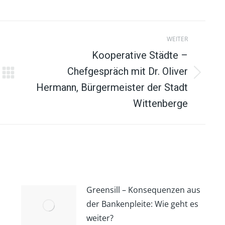
acebook
Pinterest
LinkedIn
eilen
teilen
teilen
WEITER
Kooperative Städte –
Chefgespräch mit Dr. Oliver
Nächster
Hermann, Bürgermeister der Stadt
Beitrag:
Wittenberge
Greensill – Konsequenzen aus
der Bankenpleite: Wie geht es
weiter?