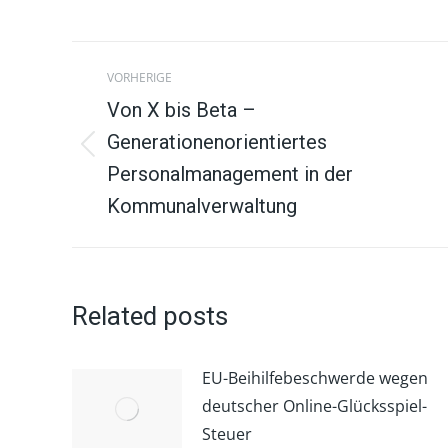
X
F
teilen
t
Beitragsnavigation
VORHERIGE
Von X bis Beta –
Generationenorientiertes
Vorheriger
Personalmanagement in der
Beitrag:
Kommunalverwaltung
Related posts
EU-Beihilfebeschwerde wegen
deutscher Online-Glücksspiel-
Steuer