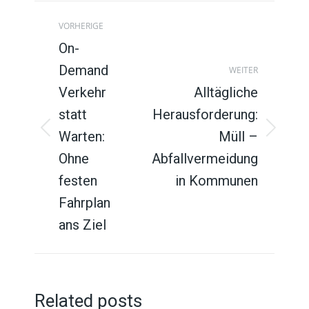
Beitragsnavigation
VORHERIGE
On-
Demand
WEITER
Verkehr
Alltägliche
statt
Herausforderung:
Warten:
Müll –
Vorheriger
Nächster
Beitrag:
Beitrag:
Ohne
Abfallvermeidung
festen
in Kommunen
Fahrplan
ans Ziel
Related posts