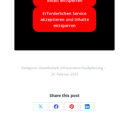
Inhalt entsperren
Erforderlichen Service
akzeptieren und Inhalte
entsperren
Kategorie:
Gesellschaft
,
Infrastruktur/Stadtplanung
26. Februar 2025
Share this post
Auf
Auf
Auf
Auf
X
Facebook
Pinterest
LinkedIn
teilen
teilen
teilen
teilen