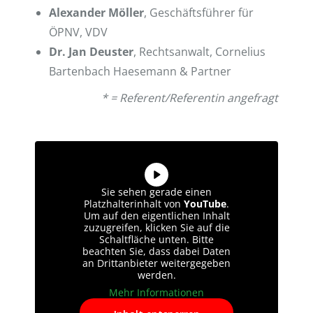
Alexander Möller
, Geschäftsführer für
ÖPNV, VDV
Dr. Jan Deuster
, Rechtsanwalt, Cornelius
Bartenbach Haesemann & Partner
* = Referent/Referentin angefragt
Sie sehen gerade einen
Platzhalterinhalt von
YouTube
.
Um auf den eigentlichen Inhalt
zuzugreifen, klicken Sie auf die
Schaltfläche unten. Bitte
beachten Sie, dass dabei Daten
an Drittanbieter weitergegeben
werden.
Mehr Informationen