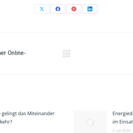
Auf
Auf
Auf
Auf
X
Facebook
Pinterest
LinkedIn
teilen
teilen
teilen
teilen
er Online-
Nächster
Beitrag:
 gelingt das Miteinander
Energied
rkehr?
im Einsa
2. Juli 2026