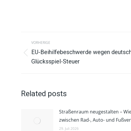
Beitragsnavigation
VORHERIGE
EU-Beihilfebeschwerde wegen deutsch
Vorheriger
Glücksspiel-Steuer
Beitrag:
Related posts
Straßenraum neugestalten – Wie
zwischen Rad-, Auto- und Fußve
29. Juli 2026