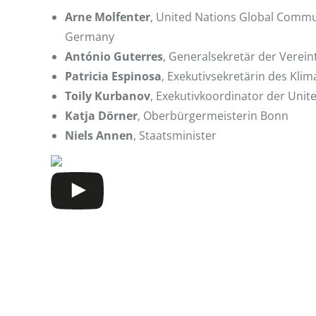
Arne Molfenter
, United Nations Global Commun
Germany
António Guterres
, Generalsekretär der Verei
Patricia Espinosa
, Exekutivsekretärin des Kli
Toily Kurbanov
, Exekutivkoordinator der Unit
Katja Dörner
, Oberbürgermeisterin Bonn
Niels Annen
, Staatsminister