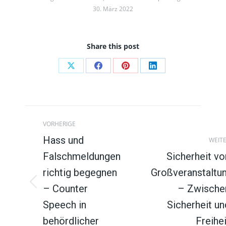
30. März 2022
Share this post
Auf
Auf
Auf
Auf
X
Facebook
Pinterest
LinkedIn
teilen
teilen
teilen
teilen
Beitragsnavigation
VORHERIGE
Hass und
WEIT
Falschmeldungen
Sicherheit vo
richtig begegnen
Großveranstaltu
– Counter
– Zwische
Vorheriger
Nächster
Beitrag:
Beitrag:
Speech in
Sicherheit un
behördlicher
Freihei